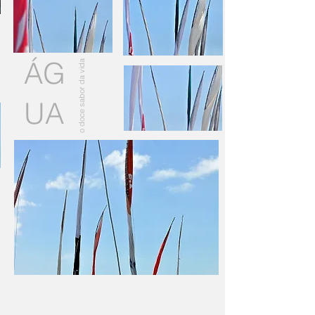
ÁG
o doce sabor da vida
UA