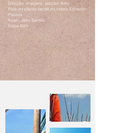
Direção, imagens, edição: Kithi
Foto da planta verde do vídeo: Edvaldo
Passos
Koan: Jairo Santos
Fotos Kithi