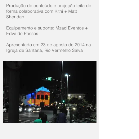
Produção de conteúdo e projeção feita de
forma colaborativa com Kithi + Matt
Sheridan.
Equipamento e suporte: Mzad Eventos +
Edvaldo Passos
Apresentado em 23 de agosto de 2014 na
Igreja de Santana, Rio Vermelho Salva