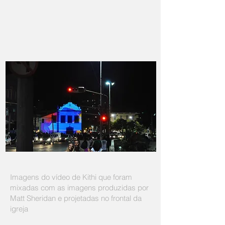
Imagens do vídeo de Kithi que foram
mixadas com as imagens produzidas por
Matt Sheridan e projetadas no frontal da
igreja